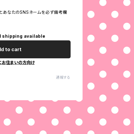
名とあなたのSNSネームを必ず備考欄
l shipping available
d to cart
にお住まいの方向け
通報する