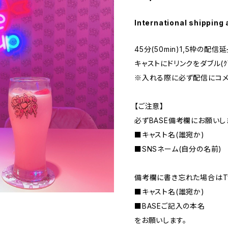
International shipping 
45分(50min)1,5枠の配信
キャストにドリンクをダブル(ｸ
※入れる際に必ず配信にコメ
【ご注意】
必ずBASE備考欄にお願いし
■キャスト名(誰宛か)
■SNSネーム(自分の名前)
備考欄に書き忘れた場合はTwi
■キャスト名(誰宛か)
■BASEご記入の本名
をお願いします。