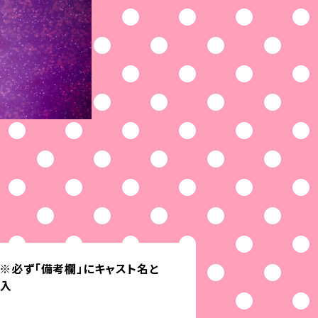
)※必ず「備考欄」にキャスト名と
記入