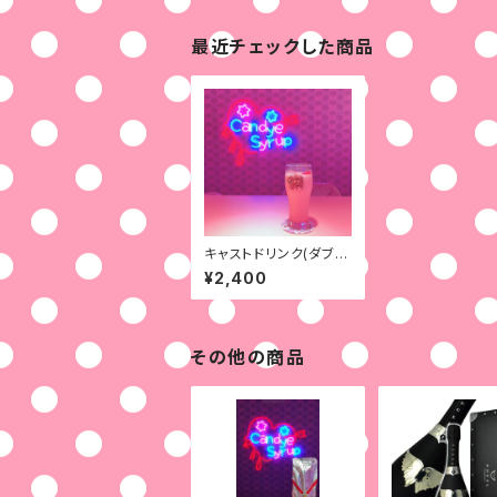
最近チェックした商品
キャストドリンク(ダブ
ル)※必ず「備考欄」にキ
¥2,400
ャスト名とあなたのSN
Sネームを記入
その他の商品